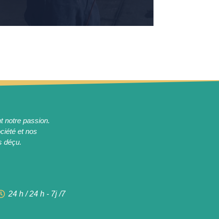
t notre passion.
ociété et nos
s déçu.
24 h / 24 h - 7j /7