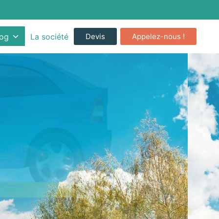
Devis
Appelez-nous !
log
La société