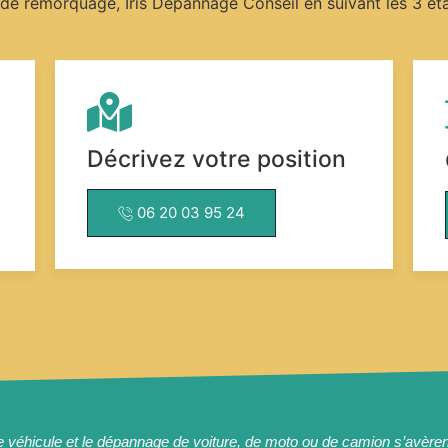
de remorquage, Iris Dépannage Conseil en suivant les 3 éta
Décrivez votre position
06 20 03 95 24
e véhicule et le dépannage de voiture, de moto ou de camion s’avèren