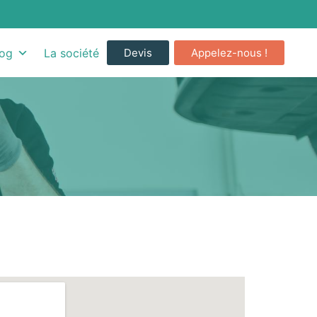
Devis
Appelez-nous !
log
La société