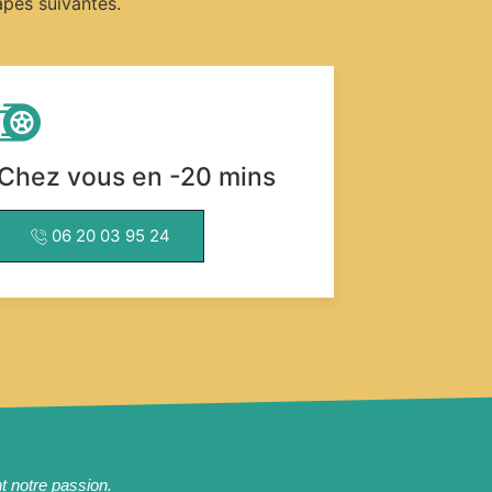
pes suivantes.
Chez vous en -20 mins
06 20 03 95 24
t notre passion.